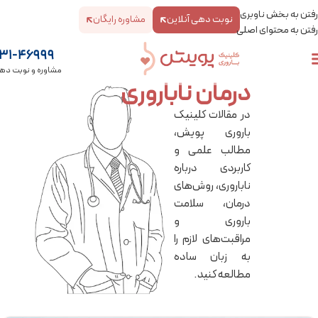
رفتن به بخش ناوبری
نوبت دهی آنلاین
مشاوره رایگان
رفتن به محتوای اصلی
31-46999
مشاوره و نوبت ده
درمان ناباروری
در مقالات کلینیک
باروری پویش،
مطالب علمی و
کاربردی درباره
ناباروری، روش‌های
درمان، سلامت
باروری و
مراقبت‌های لازم را
به زبان ساده
مطالعه کنید.