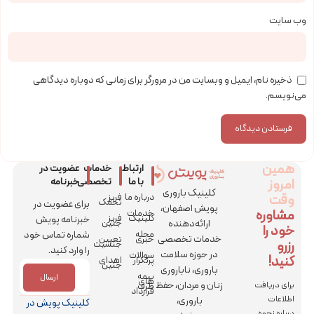
وب‌ سایت
ذخیره نام، ایمیل و وبسایت من در مرورگر برای زمانی که دوباره دیدگاهی
می‌نویسم.
همین
ارتباط
خدمات
عضویت در
امروز
با ما
تخصصی
خبرنامه
کلینیک باروری
وقت
درباره ما
فریز
تخمک
برای عضویت در
پویش اصفهان،
مشاوره
خدمات
کلینیک
فریز
خبرنامه پویش
ارائه‌دهنده
جنین
خود را
مجله
شماره تماس خود
خدمات تخصصی
خبری
تعیین
رزرو
جنسیت
را وارد کنید.
در حوزه سلامت
سوالات
کنید!
پرتکرار
اهدای
جنین
باروری، ناباروری
بیمه
ارسال
های
زنان و مردان، حفظ
برای دریافت
طرف
قرارداد
اطلاعات
باروری،
کلینیک پویش در
درباره نحوه