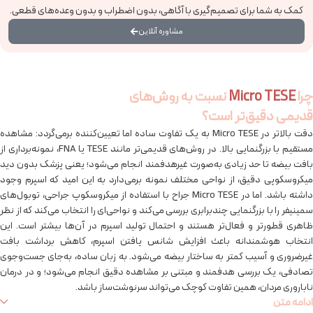
کمک به شما برای تصمیم‌گیری با آگاهی، بدون اضطراب و بدون وعده‌های قطعی.
مشاوره آنلاین
چرا
Micro TESE
نسبت به روش‌های
قدیمی دقیق‌تر است؟
دقت بالاتر در Micro TESE به یک تفاوت ساده اما تعیین‌کننده برمی‌گردد: مشاهده
مستقیم با بزرگنمایی بالا. در روش‌های قدیمی‌تر مانند TESE یا FNA، نمونه‌برداری از
بافت بیضه تا حد زیادی به‌صورت غیرهدفمند انجام می‌شود؛ یعنی پزشک بدون دید
میکروسکوپی دقیق، از نواحی مختلف نمونه برمی‌دارد به این امید که اسپرم وجود
داشته باشد. اما در Micro TESE جراح با استفاده از میکروسکوپ جراحی، توبول‌های
سمینیفر را با بزرگنمایی چندبرابری بررسی می‌کند و نواحی‌ای را انتخاب می‌کند که از نظر
ظاهری قطورتر و فعال‌تر هستند و احتمال تولید اسپرم در آن‌ها بیشتر است. این
انتخاب هوشمندانه باعث افزایش شانس یافتن اسپرم، کاهش برداشت بافت
غیرضروری و آسیب کمتر به ساختار بیضه می‌شود. به زبان ساده، به‌جای جست‌وجوی
تصادفی، یک بررسی هدفمند و مبتنی بر مشاهده دقیق انجام می‌شود؛ و در درمان
ناباروری مردان، همین تفاوت کوچک می‌تواند سرنوشت‌ساز باشد.
ادامه متن