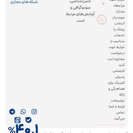
جنین‌شناسی،
شبکه های مجازی
مراجعه،
سونوگرافی و
مدارک
آزمایش‌های مرتبط
کز جراحی رویش
|
کلینیک باروری پویش و مرکز جراحی رویش | کلینیک
بارور
ی
پو
ی
ش
و مر
موردنیاز،
است.
انتخاب
پزشک یا
خدمات
متناسب با
شرایط خود،
درخواست
مشاوره ثبت
کنید.
کارشناس
پذیرش
کلینیک برای
هماهنگی و
ارائه
توضیحات
اولیه با شما
تماس
می‌گیرد.