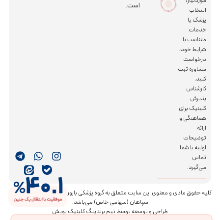
کز جراحی رویش
موردنیاز،
است.
انتخاب
پزشک یا
خدمات
متناسب با
شرایط خود،
درخواست
مشاوره ثبت
کنید.
کارشناس
پذیرش
کلینیک برای
هماهنگی و
ارائه
توضیحات
اولیه با شما
تماس
می‌گیرد.
کلیه حقوق مادی و معنوی این سایت متعلق به گروه پزشکی باروری و ناباروری مبنای سلامت
سپاهان (سهامی خاص) می‌باشد.
طراحی و توسعه توسط تیم برندینگ کلینیک پویش