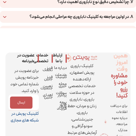
7. چرا تشخیص دقیق نوع ناباروری اهمیت دارد؟
8. در اولین مراجعه به کلینیک ناباروری چه مراحلی انجام می‌شود؟
9. آیا همه زوج‌ها نیاز به روش‌های پیشرفته مانند IVF دارند؟
10. درمان ناباروری در کلینیک پویش چگونه برنامه‌ریزی می‌شود؟
همین
ارتباط
خدمات
عضویت در
امروز
با ما
تخصصی
خبرنامه
11. آیا امکان دریافت مشاوره ناباروری بدون مراجعه حضوری وجود دارد؟
کلینیک باروری
وقت
درباره ما
فریز
تخمک
برای عضویت در
پویش اصفهان،
مشاوره
خدمات
12. آیا هزینه درمان ناباروری برای همه یکسان است؟
کلینیک
فریز
خبرنامه پویش
ارائه‌دهنده
جنین
خود را
مجله
شماره تماس خود
خدمات تخصصی
خبری
تعیین
رزرو
جنسیت
را وارد کنید.
در حوزه سلامت
سوالات
کنید!
پرتکرار
اهدای
جنین
باروری، ناباروری
بیمه
ارسال
های
زنان و مردان، حفظ
برای دریافت
طرف
قرارداد
اطلاعات
باروری،
کلینیک پویش در
درباره نحوه
جنین‌شناسی،
شبکه های مجازی
مراجعه،
سونوگرافی و
مدارک
آزمایش‌های مرتبط
|
کلینیک باروری پویش و مرکز جراحی رویش | کلینیک
بارور
ی
پو
ی
ش
و مر