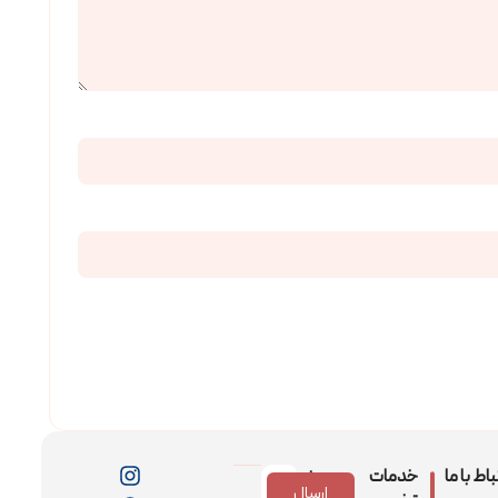
باط با ما
خدمات
عضویت
ارسال