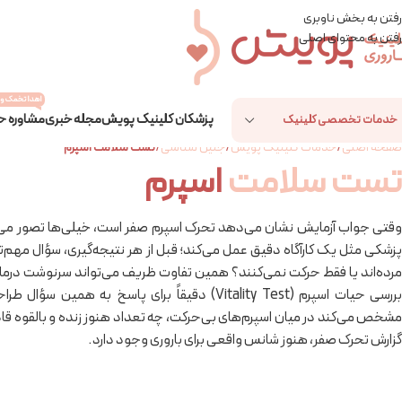
رفتن به بخش ناوبری
رفتن به محتوای اصلی
اهدا تخمک و 
پزشکان کلینیک پویش
مجله خبری
مشاوره ح
خدمات تخصصی کلینیک
صفحه اصلی
/
خدمات کلینیک پویش
/
جنین شناسی
/
تست سلامت اسپرم
تست سلامت
اسپرم
وقتی جواب آزمایش نشان می‌دهد تحرک اسپرم صفر است، خیلی‌ها تصور می‌ک
پزشکی مثل یک کارآگاه دقیق عمل می‌کند؛ قبل از هر نتیجه‌گیری، سؤال مهم‌تری 
مرده‌اند یا فقط حرکت نمی‌کنند؟ همین تفاوت ظریف می‌تواند سرنوشت درمان 
بررسی حیات اسپرم (Vitality Test) دقیقاً برای پاسخ به
مشخص می‌کند در میان اسپرم‌های بی‌حرکت، چه تعداد هنوز زنده و بالقوه ق
گزارش تحرک صفر، هنوز شانس واقعی برای باروری وجود دارد.