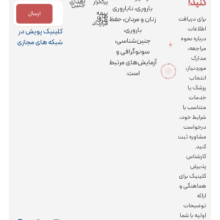
کنید!
پرتکرار
اهدای
جنین
باروری، ناباروری
بیمه
ارسال
های
زنان و مردان، حفظ
برای دریافت
طرف
قرارداد
اطلاعات
باروری،
کلینیک پویش در
درباره نحوه
جنین‌شناسی،
شبکه های مجازی
مراجعه،
سونوگرافی و
مدارک
آزمایش‌های مرتبط
کز جراحی رویش
| کلینیک باروری
پویش
و م
رکز جراحی رویش | کلینیک
بارور
ی
پو
ی
ش
و
مر
موردنیاز،
است.
انتخاب
پزشک یا
خدمات
متناسب با
شرایط خود،
درخواست
مشاوره ثبت
کنید.
کارشناس
پذیرش
کلینیک برای
هماهنگی و
ارائه
توضیحات
اولیه با شما