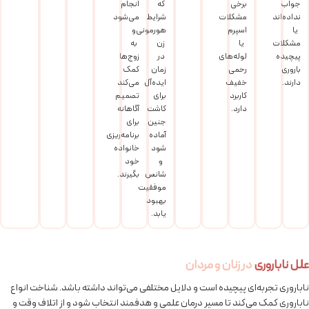
جواب
برخی
که
انجام
نداده‌اند
مشکلات
شرایط
می‌شود
یا
اسپرم
هورمونی
و
مشکلات
یا
زن
به
پیچیده
لوله‌های
در
زوج‌ها
باروری
رحمی
زمان
کمک
دارند.
خفیف
ایده‌آل
می‌کند
کاربرد
برای
تصمیم
دارد.
کاشت
آگاهانه
جنین
برای
آماده
برنامه‌ریزی
شود
خانواده
و
خود
شانس
بگیرند.
موفقیت
بهبود
یابد.
علل ناباروری
در زنان و مردان
ناباروری تجربه‌ای پیچیده است و دلایل مختلفی می‌تواند داشته باشد. شناخت انواع
ناباروری کمک می‌کند تا مسیر درمان علمی و هدفمند انتخاب شود و از اتلاف وقت و