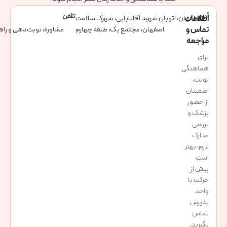
آدرس
تلفن
اطلاعات
اصفهان، اتوبان شهید آقابابایی، شهرک سلامت
تماس و
اصفهان، مجتمع یک، طبقه چهارم
مشاوره، نوبت‌دهی و راه
مراجعه
برای
هماهنگی
نوبت،
اطمینان
از حضور
پزشک و
بررسی
مدارک
لازم، بهتر
است
پیش از
حرکت با
واحد
پذیرش
تماس
بگیرید.