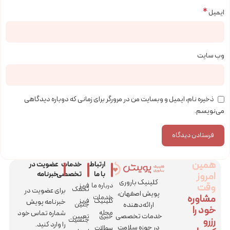
*
ایمیل
وب‌ سایت
ذخیره نام، ایمیل و وبسایت من در مرورگر برای زمانی که دوباره دیدگاهی
می‌نویسم.
همین
ارتباط
خدمات
عضویت در
امروز
با ما
تخصصی
خبرنامه
کلینیک باروری
وقت
درباره ما
فریز
تخمک
برای عضویت در
پویش اصفهان،
مشاوره
خدمات
کلینیک
فریز
خبرنامه پویش
ارائه‌دهنده
جنین
خود را
مجله
شماره تماس خود
خدمات تخصصی
خبری
تعیین
رزرو
جنسیت
را وارد کنید.
در حوزه سلامت
سوالات