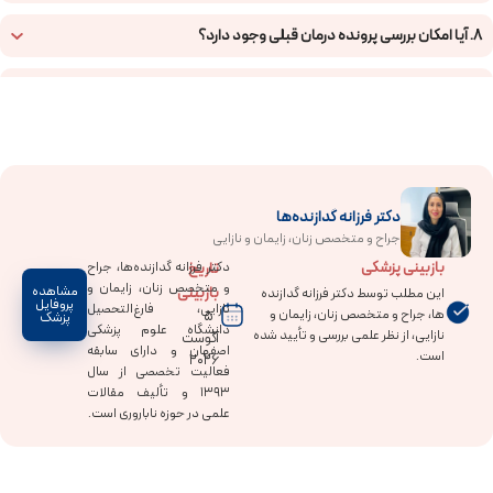
۸. آیا امکان بررسی پرونده درمان قبلی وجود دارد؟
۹. بیماران شهرستانی چگونه نوبت بگیرند؟
۱۰. چگونه می‌توان با پزشک مناسب نوبت رزرو کرد؟
۱۱. موفقیت درمان ناباروری به چه عواملی وابسته است؟
دکتر فرزانه گدازنده‌ها
جراح و متخصص زنان، زایمان و نازایی
۱۲. بعد از IVF ناموفق چه بررسی‌هایی انجام می‌شود؟
بازبینی پزشکی
تاریخ
دکتر فرزانه گدازنده‌ها، جراح
و متخصص زنان، زایمان و
بازبینی
مشاهده
این مطلب توسط دکتر فرزانه گدازنده
پروفایل
نازایی، فارغ‌التحصیل
ها، جراح و متخصص زنان، زایمان و
5
پزشک
دانشگاه علوم پزشکی
نازایی، از نظر علمی بررسی و تأیید شده
آگوست
اصفهان و دارای سابقه
است.
2026
فعالیت تخصصی از سال
۱۳۹۳ و تألیف مقالات
علمی در حوزه ناباروری است.