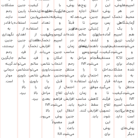
اسپرم‌ها
روش،
این
از
زوج‌ها
روش،
با
از
کیفیت
جنین
مشکلات
در
هر
روش،
انتقال
اجازه
جنین‌هایی
تکنیک‌های
داروهای
تخمک
پایین
رحم
محیط
تخمک
اسپرم
جنین،
می‌دهد
که
پیشرفته
تخصصی،
پایین
است،
دارند
با
آزمایشگاهی
پس
بررسی
تا
قبلاً
و
تعداد
است،
استفاده
یا قادر
با
یک
از
ژنتیکی
جنین‌های
فریز
بررسی
و
استفاده
از
به
هم
اسپرم
آماده‌سازی
برای
سالم
شده‌اند
کروموزومی
کیفیت
از
اهدای
نگهداری
ترکیب
تزریق
و
کشف
ایجاد
در
اسپرم
تخمک‌ها
اهدای
جنین
جنین
می‌شوند
مستقیم
تقویت
شده
ناهنجاری‌های
زمان
و
افزایش
تخمک
از
نیستند،
و
می‌شود.
کیفیت،
کروموزومی
در
مناسب
جنین،
می‌یابد
از
فرد
رحم
جنین
ICSI
مستقیماً
انجام
مراحل
به
امکان
و
فرد
سالم
جایگزین
ایجاد
برای
در
می‌شود
IVF
رحم
انتخاب
شانس
سالم
می‌تواند
گزینه
شده
مشکلات
داخل
تا
را
منتقل
جنسیت
باروری
می‌تواند
شانس
درمانی
به
شدید
رحم
احتمال
برای
می‌شوند
جنین
طبیعی
شانس
باروری
موثر
رحم
مردانه
قرار
بارداری
استفاده
تا
قبل
یا
باروری
را
است.
منتقل
یا
می‌گیرد
موفق
در
احتمال
از
برای
را
بالا
می‌شود.
کیفیت
تا
و
زمان
بارداری
لقاح
مراحل
بالا
ببرد.
IVF
پایین
فرآیند
کاهش
مناسب
افزایش
فراهم
بعدی
ببرد.
مناسب
اسپرم
لقاح
سقط
ذخیره
یابد.
می‌شود.
IVF
زوج‌هایی
کاربرد
تسهیل
افزایش
کنند.
انتقال
این
بالا
است
دارد.
شود.
یابد.
جنین
روش
می‌رود.
که
این
فریز
معمولاً
روش‌های
روش
باعث
با
دیگر
برای
می‌شود
IUI