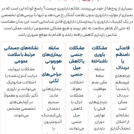
بسیاری از زوج‌ها از خود می‌پرسند: علائم ناباروری چیست؟ پاسخ کوتاه این است که در
بسیاری از موارد، ناباروری بدون علامت آشکار رخ می‌دهد و تنها با بررسی‌های تخصصی
در یک کلینیک ناباروری یا بیمارستان ناباروری قابل شناسایی است. این بدان معناست
که حتی اگر ظاهر سلامت به نظر برسد و هیچ مشکلی محسوس نباشد، ممکن است
شانس بارداری کاهش یافته باشد و اقدام به موقع ضروری باشد.
قاعدگی
مشکلات
مشکلات
سابقه
نشانه‌های جسمانی
نامنظم
باروری
جنسی
بیماری‌های
مرتبط با سلامت
یا
ناشناخته
یا کاهش
هورمونی
عمومی
دردناک
میل
یا
سابقه
مشکلات تیروئید،
جنسی
جراحی‌های
چرخه‌های
سقط
دیابت کنترل‌نشده یا
لگنی
غیرمنظم
مکرر، عدم
اختلالات
اختلالات متابولیک
یا شدیداً
موفقیت
نعوظ،
بیماری‌هایی
می‌توانند بر باروری
دردناک
در
مشکلات
مانند
تأثیر بگذارند و معمولاً
ممکن
بارداری‌های
انزال، یا
سندرم
در آزمایش‌های
است
قبلی یا
کاهش
تخمدان
تخصصی مشخص
نشانه‌ای
عوارض
میل
پلی‌کیستیک،
می‌شوند.
از اختلال
دوران
جنسی
آندومتریوز،
تخمک‌گذاری
بارداری
می‌توانند
یا