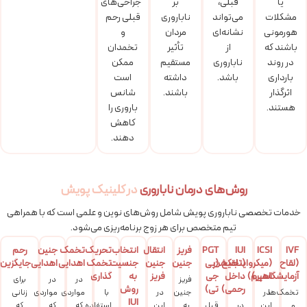
یا
قبلی،
بر
جراحی‌های
مشکلات
می‌تواند
ناباروری
قبلی رحم
هورمونی
نشانه‌ای
مردان
و
باشند که
از
تأثیر
تخمدان
در روند
ناباروری
مستقیم
ممکن
بارداری
باشد.
داشته
است
اثرگذار
باشند.
شانس
هستند.
باروری را
کاهش
دهند.
روش‌های درمان ناباروری
در کلینیک پویش
خدمات تخصصی ناباروری پویش شامل روش‌های نوین و علمی است که با همراهی
تیم متخصص برای هر زوج برنامه‌ریزی می‌شود.
IVF
ICSI
IUI
PGT
فریز
انتقال
انتخاب
تحریک
تخمک
جنین
رحم
(لقاح
(تلقیح
(میکرواینجکشن
(پی
جنین
جنین
جنسیت
تخمک
اهدایی
اهدایی
جایگزین
آزمایشگاهی)
اسپرم)
داخل
جی
فریز
به
گذاری
فریز
در
در
برای
رحمی)
تی)
روش
تخمک‌ها
در
جنین
در
با
مواردی
مواردی
زنانی
IUI
و
این
در
قبل
به
این
استفاده
که
که
که