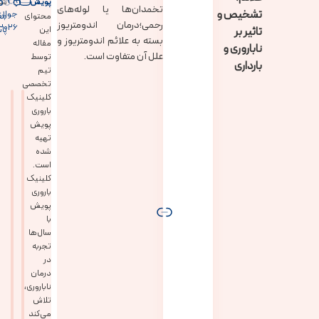
28
پویش
شد
تخمدان‌ها یا لوله‌های
تشخیص و
جولا
محتوای
بد
رحمی؛درمان اندومتریوز
2026
تاثیر بر
این
پا
بسته به علائم اندومتریوز و
مقاله
ناباروری و
علل آن متفاوت ا‌ست.
توسط
بارداری
تیم
تخصصی
کلینیک
باروری
پویش
تهیه
شده
است.
کلینیک
باروری
پویش
با
سال‌ها
تجربه
در
درمان
ناباروری،
تلاش
می‌کند