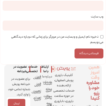
وب‌ سایت
ذخیره نام، ایمیل و وبسایت من در مرورگر برای زمانی که دوباره دیدگاهی
می‌نویسم.
همین
ارتباط
خدمات
عضویت در
امروز
با ما
تخصصی
خبرنامه
کلینیک باروری
وقت
درباره ما
فریز
تخمک
برای عضویت در
پویش اصفهان،
مشاوره
خدمات
کلینیک
فریز
خبرنامه پویش
ارائه‌دهنده
جنین
خود را
مجله
شماره تماس خود
خدمات تخصصی
خبری
تعیین
رزرو
جنسیت
را وارد کنید.
در حوزه سلامت
سوالات
کنید!
پرتکرار
اهدای
جنین
باروری، ناباروری
بیمه
ارسال
های