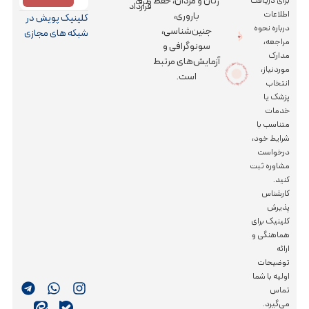
زنان و مردان، حفظ
برای دریافت
طرف
قرارداد
اطلاعات
باروری،
کلینیک پویش در
درباره نحوه
جنین‌شناسی،
شبکه های مجازی
مراجعه،
سونوگرافی و
مدارک
آزمایش‌های مرتبط
کز جراحی رویش
|
کلینیک باروری پویش و مرکز جراحی رویش | کلینیک
بارور
ی
پو
ی
ش
و مر
موردنیاز،
است.
انتخاب
پزشک یا
خدمات
متناسب با
شرایط خود،
درخواست
مشاوره ثبت
کنید.
کارشناس
پذیرش
کلینیک برای
هماهنگی و
ارائه
توضیحات
اولیه با شما
تماس
می‌گیرد.