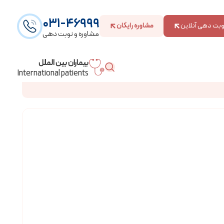
031-46999
وبت دهی آنلاین
مشاوره رایگان
مشاوره و نوبت دهی
بیماران بین الملل
International patients