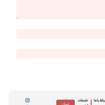
باط با ما
خدمات
عضویت
ارسال