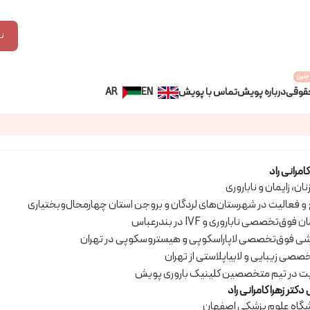
ن
جنین
قوقی
درباره پویش
تماس با پویش
EN
AR
کامرانی راد
، زایمان و ناباروری
 و فعالیت در شهرستان‌های لردگان و بروجن استان چهارمحال‌وبختیاری
تخصصی ناباروری و IVF در بندرعباس
زشی فوق‌تخصصی لاپاراسکوپی و هیستروسکوپی در تهران
خصصی زیبایی و لابیاپلاستی از تهران
تر زهرا کامرانی راد
شگاه علوم پزشکی اصفهان