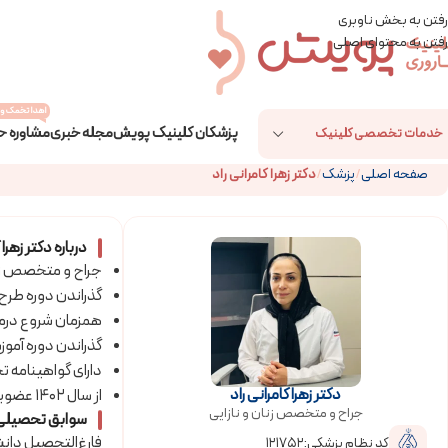
رفتن به بخش ناوبری
رفتن به محتوای اصلی
اهدا تخمک و 
پزشکان کلینیک پویش
مجله خبری
مشاوره ح
خدمات تخصصی کلینیک
صفحه اصلی
/
پزشک
/
دکتر زهرا کامرانی راد
درباره دکتر زهرا 
جراح و متخصص زنان
گذراندن دوره طرح
همزمان شروع درمان فوق‌
گذراندن دوره آمو
دارای گواهینامه ت
دکتر زهرا کامرانی راد
از سال ۱۴۰۲ عضویت در تیم متخصصین کلینیک باروری پویش
جراح و متخصص زنان و نازایی
سوابق تحصیلی دک
فارغ‌التحصیل دان
کد نظام پزشکی:121752