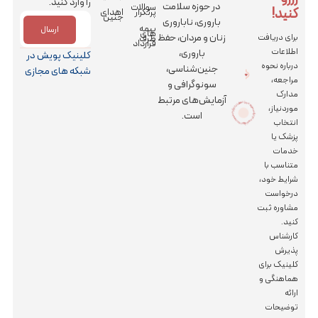
را وارد کنید.
در حوزه سلامت
سوالات
کنید!
پرتکرار
اهدای
جنین
باروری، ناباروری
بیمه
ارسال
های
زنان و مردان، حفظ
برای دریافت
طرف
قرارداد
اطلاعات
باروری،
کلینیک پویش در
درباره نحوه
جنین‌شناسی،
شبکه های مجازی
مراجعه،
سونوگرافی و
مدارک
آزمایش‌های مرتبط
کز جراحی رویش
|
کلینیک باروری پویش و مرکز جراحی رویش | کلینیک
بارور
ی
پو
ی
ش
و مر
موردنیاز،
است.
انتخاب
پزشک یا
خدمات
متناسب با
شرایط خود،
درخواست
مشاوره ثبت
کنید.
کارشناس
پذیرش
کلینیک برای
هماهنگی و
ارائه
توضیحات