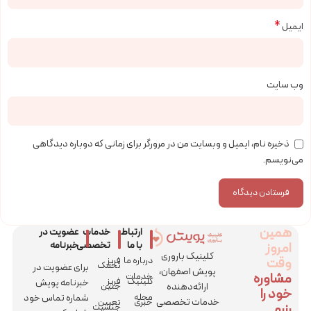
*
ایمیل
وب‌ سایت
ذخیره نام، ایمیل و وبسایت من در مرورگر برای زمانی که دوباره دیدگاهی
می‌نویسم.
همین
ارتباط
خدمات
عضویت در
امروز
با ما
تخصصی
خبرنامه
کلینیک باروری
وقت
درباره ما
فریز
تخمک
برای عضویت در
پویش اصفهان،
مشاوره
خدمات
کلینیک
فریز
خبرنامه پویش
ارائه‌دهنده
جنین
خود را
مجله
شماره تماس خود
خدمات تخصصی
خبری
تعیین
رزرو
جنسیت