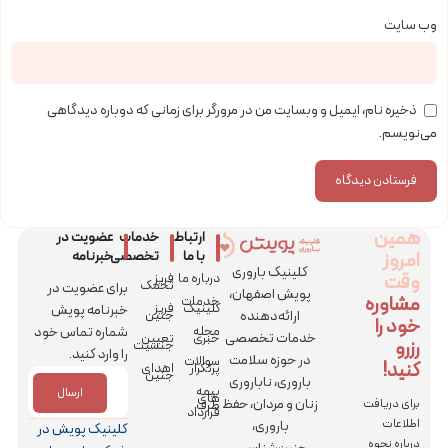
وب‌ سایت
ذخیره نام، ایمیل و وبسایت من در مرورگر برای زمانی که دوباره دیدگاهی
می‌نویسم.
همین
ارتباط
خدمات
عضویت در
امروز
با ما
تخصصی
خبرنامه
کلینیک باروری
وقت
درباره ما
فریز
تخمک
برای عضویت در
پویش اصفهان،
مشاوره
خدمات
کلینیک
فریز
خبرنامه پویش
ارائه‌دهنده
جنین
خود را
مجله
شماره تماس خود
خدمات تخصصی
خبری
تعیین
رزرو
جنسیت
را وارد کنید.
در حوزه سلامت
سوالات
کنید!
پرتکرار
اهدای
جنین
باروری، ناباروری
بیمه
ارسال
های
زنان و مردان، حفظ
برای دریافت
طرف
قرارداد
اطلاعات
باروری،
کلینیک پویش در
درباره نحوه