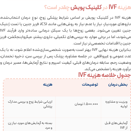
هزینه
IVF
در
کلینیک پویش
چقدر است؟
هزینه IVF در کلینیک پویش بر اساس شرایط پزشکی زوج، نوع درمان انتخاب‌شده،
داروهای موردنیاز، نیاز یا عدم نیاز به روش‌هایی مانند ICSI، فریز جنین یا تست ژنتیک
جنین تعیین می‌شود. بعضی زوج‌ها با یک سیکل درمانی ساده‌تر وارد فرآیند IVF
می‌شوند، اما در برخی موارد به بررسی‌های تکمیلی، داروی بیشتر، میکرواینجکشن، فریز
جنین یا اقدامات تخصصی‌تر نیاز است.
بنابراین هزینه نهایی IVF بهتر است به‌صورت شخصی‌سازی‌شده اعلام شود، نه با یک
عدد عمومی و غیرواقعی. در جلسه مشاوره، پزشک پس از بررسی سن، ذخیره تخمدان،
وضعیت رحم، سابقه درمان‌های قبلی، کیفیت اسپرم و نتایج آزمایش‌ها، مسیر درمان و
برآورد هزینه را مشخص می‌کند.
جدول خلاصه هزینه IVF
بخش درمان
توضیحات
هزینه
ویزیت و مشاوره
ارزیابی شرایط زوج و بررسی مدارک
1.500.000 تومان
اولیه
پزشکی
آزمایش‌های قبل
بسته به آزمایش‌های مورد نیاز زن
از IVF
و مرد