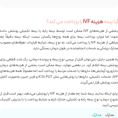
مریونال /
Menotropins
تحریک تخمدان در
وابسته به
Merional
/ HMG
برخی پروتکل‌ها
تعداد آمپول
آیا بیمه
هزینه IVF
را پرداخت می کند؟
منوگون /
Menotropins
کمک به رشد
متغیر
بخشی از هزینه‌های IVF ممکن است توسط بیمه پایه یا بیمه تکمیلی پوشش داده
Menogon
/ HMG
فولیکول‌ها
شود؛ اما میزان پرداخت بیمه برای همه زوج‌ها یکسان نیست. اینکه بیمه دقیقاً چه
مبلغی از هزینه IVF را پرداخت می‌کند، به نوع بیمه، شرایط قرارداد، تعرفه‌های مصوب،
هومگون /
Menotropins
مدارک پزشکی و خدمات انجام‌شده در طول درمان بستگی دارد.
تحریک تخمدان
متغیر
/ HMG
Homogonan
به همین دلیل، نمی‌توان قبل از بررسی نوع بیمه و پرونده درمانی، یک عدد قطعی برای
پوشش بیمه اعلام کرد. در بعضی موارد، بیمه ممکن است بخشی از هزینه‌های درمان
Menotropins
متغیر بر اساس
IVF-M
تحریک تخمدان
/ HMG
تعداد ویال
ناباروری، آزمایش‌ها، داروها یا خدمات مرتبط را پرداخت کند؛ اما معمولاً همه هزینه‌های
IVF، خدمات تکمیلی، داروها یا روش‌هایی مثل ICSI، PGT و فریز جنین به‌صورت کامل
تحت پوشش قرار نمی‌گیرند.
لتروزول /
تحریک تخمک‌گذاری
معمولاً
Letrozole
Letrozole
در برخی بیماران
کم‌هزینه‌تر
برای اینکه بدانید بیمه شما چه مقدار از هزینه IVF را پوشش می‌دهد، بهتر است قبل از
شروع درمان، نوع بیمه پایه و تکمیلی، مدارک لازم و شرایط پرداخت را با پذیرش کلینیک
کلومیفن /
Clomiphene
تحریک تخمک‌گذاری
معمولاً
بررسی کنید.
Clomiphene
citrate
در برخی پروتکل‌ها
کم‌هزینه‌تر
مدارک
مدارک