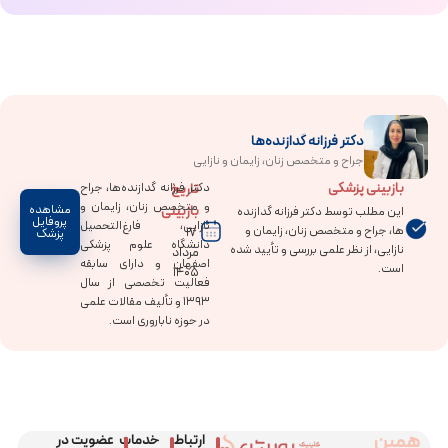
دکتر فرزانه گدازنده‌ها
جراح و متخصص زنان، زایمان و نازایی
بازبینی پزشکی
تاریخ
دکتر فرزانه گدازنده‌ها، جراح
و متخصص زنان، زایمان و
بازبینی
مشاهده
این مطلب توسط دکتر فرزانه گدازنده
پروفایل
نازایی، فارغ‌التحصیل
ها، جراح و متخصص زنان، زایمان و
۱۷
پزشک
دانشگاه علوم پزشکی
نازایی، از نظر علمی بررسی و تأیید شده
مرداد
اصفهان و دارای سابقه
است.
۱۴۰۵
فعالیت تخصصی از سال
۱۳۹۳ و تألیف مقالات علمی
در حوزه ناباروری است.
همین
ارتباط
خدمات
عضویت در