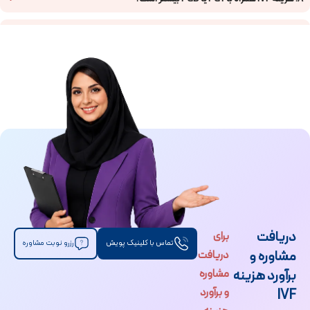
9. آیا بیمه هزینه IVF را پرداخت می‌کند؟
10. آیا داروهای IVF تحت پوشش بیمه هستند؟
11. اگر انتقال جنین انجام نشود، هزینه IVF تغییر می‌کند؟
12. اگر یک بار IVF موفق نشود، هزینه سیکل بعدی چطور محاسبه می‌شود؟
13. آیا هزینه IVF با تخمک اهدایی بیشتر است؟
14. آیا هزینه IVF با اسپرم اهدایی متفاوت است؟
دریافت
برای
15. چرا هزینه IVF در مراکز مختلف متفاوت است؟
تماس با کلینیک پویش
رزرو نوبت مشاوره
مشاوره و
دریافت
16. برای دریافت هزینه دقیق IVF باید ویزیت شوم؟
برآورد هزینه
مشاوره
و برآورد
IVF
17. قبل از شروع IVF چه سوالاتی درباره هزینه باید از مرکز بپرسیم؟