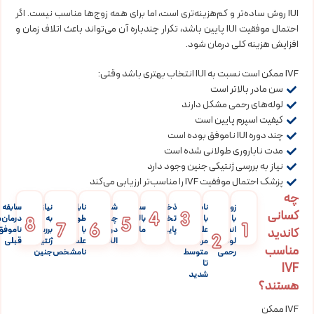
IUI روش ساده‌تر و کم‌هزینه‌تری است، اما برای همه زوج‌ها مناسب نیست. اگر
احتمال موفقیت IUI پایین باشد، تکرار چندباره آن می‌تواند باعث اتلاف زمان و
افزایش هزینه کلی درمان شود.
IVF ممکن است نسبت به IUI انتخاب بهتری باشد وقتی:
سن مادر بالاتر است
لوله‌های رحمی مشکل دارند
کیفیت اسپرم پایین است
چند دوره IUI ناموفق بوده است
مدت ناباروری طولانی شده است
نیاز به بررسی ژنتیکی جنین وجود دارد
پزشک احتمال موفقیت IVF را مناسب‌تر ارزیابی می‌کند
چه
زوج‌هایی
ناباروری
ذخیره
سن
شکست
ناباروری
نیاز
سابقه
کسانی
با
با
تخمدان
بالاتر
چند
به
طولانی‌مدت
درمان‌
انسداد
علت
پایین
مادر
دوره
با
بررسی
ناموفق
کاندید
لوله‌های
مردانه
IUI
علت
ژنتیکی
قبلی
مناسب
رحمی
متوسط
نامشخص
جنین
تا
IVF
شدید
هستند؟
IVF ممکن