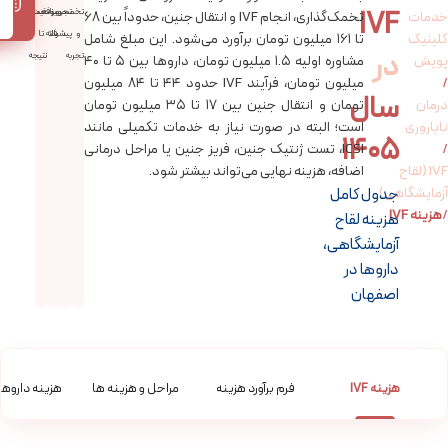
IVF
تخصص
تجهیزات
موفقیت
حمایت
خدمات
تخمک‌گذاری، انجام IVF و انتقال جنین، حدوداً بین ۶۸
و
بالا
پیشرفته
تا
کلینیک
تا ۱۶۱ میلیون تومان برآورد می‌شود. این مبلغ شامل
در
تجربه
نتیجه
پویش
مشاوره اولیه ۱.۵ میلیون تومان، داروها بین ۵ تا ۴۰
/
میلیون تومان، فرآیند IVF حدود ۴۴ تا ۸۴ میلیون
سال
درمان
تومان و انتقال جنین بین ۱۷ تا ۳۵ میلیون تومان
ناباروری
است؛ البته در صورت نیاز به خدمات تکمیلی مانند
1405
/
ICSI، تست ژنتیک جنین، فریز جنین یا مراحل درمانی
IVF (لقاح
اضافه، هزینه نهایی می‌تواند بیشتر شود.
آزمایشگاهی)
جدول کامل
/
هزینه IVF
هزینه لقاح
آزمایشگاهی،
داروها در
اصفهان
هزینه IVF
فرم برآورد هزینه
مراحل و هزینه ها
هزینه داروهای 