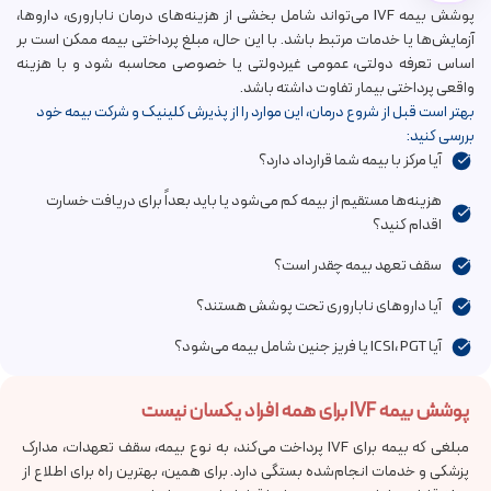
کوریومون /
بلوغ نهایی تخمک
جداگانه
hCG
پوشش بیمه IVF می‌تواند شامل بخشی از هزینه‌های درمان ناباروری، داروها،
Choriomon
قبل از پانکچر
محاسبه
می‌شود
آزمایش‌ها یا خدمات مرتبط باشد. با این حال، مبلغ پرداختی بیمه ممکن است بر
اساس تعرفه دولتی، عمومی غیردولتی یا خصوصی محاسبه شود و با هزینه
واقعی پرداختی بیمار تفاوت داشته باشد.
استرادیول /
Estradiol
آماده‌سازی رحم برای
معمولاً متوسط
بهتر است قبل از شروع درمان، این موارد را از پذیرش کلینیک و شرکت بیمه خود
پروژینوا
valerate
انتقال جنین
یا پایین‌تر
بررسی کنید:
آیا مرکز با بیمه شما قرارداد دارد؟
حمایت از رحم بعد از
وابسته به نوع
پروژسترون
Progesterone
انتقال جنین
و مدت مصرف
هزینه‌ها مستقیم از بیمه کم می‌شود یا باید بعداً برای دریافت خسارت
اقدام کنید؟
سقف تعهد بیمه چقدر است؟
آیا داروهای ناباروری تحت پوشش هستند؟
آیا ICSI، PGT یا فریز جنین شامل بیمه می‌شود؟
پوشش بیمه IVF برای همه افراد یکسان نیست
مبلغی که بیمه برای IVF پرداخت می‌کند، به نوع بیمه، سقف تعهدات، مدارک
پزشکی و خدمات انجام‌شده بستگی دارد. برای همین، بهترین راه برای اطلاع از