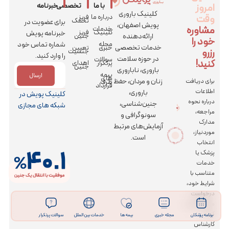
امروز
با ما
تخصصی
خبرنامه
کلینیک باروری
وقت
درباره ما
فریز
تخمک
برای عضویت در
پویش اصفهان،
مشاوره
خدمات
کلینیک
فریز
خبرنامه پویش
ارائه‌دهنده
جنین
خود را
مجله
شماره تماس خود
خدمات تخصصی
خبری
تعیین
رزرو
جنسیت
را وارد کنید.
در حوزه سلامت
سوالات
کنید!
پرتکرار
اهدای
جنین
باروری، ناباروری
بیمه
ارسال
های
زنان و مردان، حفظ
برای دریافت
طرف
قرارداد
اطلاعات
باروری،
کلینیک پویش در
درباره نحوه
جنین‌شناسی،
شبکه های مجازی
مراجعه،
سونوگرافی و
مدارک
آزمایش‌های مرتبط
کز جراحی رویش
|
کلینیک باروری
پویش
و م
رکز جراحی رویش | کلینیک
بارور
ی
پو
ی
ش
و
مر
موردنیاز،
است.
انتخاب
پزشک یا
خدمات
متناسب با
شرایط خود،
درخواست
مشاوره ثبت
کنید.
برنامه پزشکان
مجله خبری
بیمه ها
خدمات بین الملل
سوالات پرتکرار
کارشناس