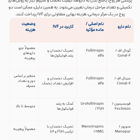
پزشکی هر زوج، پاسخ بدن به داروها، کیفیت تخمک و اسپرم، نیاز به روش‌های
تکمیلی و تعداد مراحل درمان تعیین می‌شود. به همین دلیل، ممکن است دو
زوج در یک مرکز درمانی، هزینه نهایی متفاوتی برای IVF پرداخت کنند.
نام اصلی /
وضعیت
نام دارو
کاربرد در IVF
ماده مؤثره
هزینه
معمولاً جزو
گونال اف /
Follitropin
تحریک تخمدان و
داروهای
Gonal-F
alfa
رشد فولیکول‌ها
پرهزینه
متغیر بر اساس
سینال اف /
Follitropin
تحریک تخمدان و
دوز و تعداد
Cinnal-F
alfa
افزایش تعداد تخمک
مصرف
فوستیمون /
Urofollitropin
کمک به رشد
متوسط تا بالا
Fostimon
/ FSH
فولیکول‌ها
منوپور /
Menotropins
تحریک تخمدان با
معمولاً پرهزینه
Menopur
/ HMG
ترکیب FSH و LH